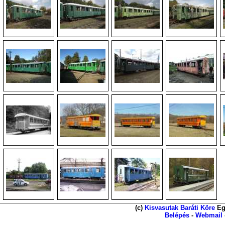
(c)
Kisvasutak Baráti Köre
Eg
Belépés
-
Webmail