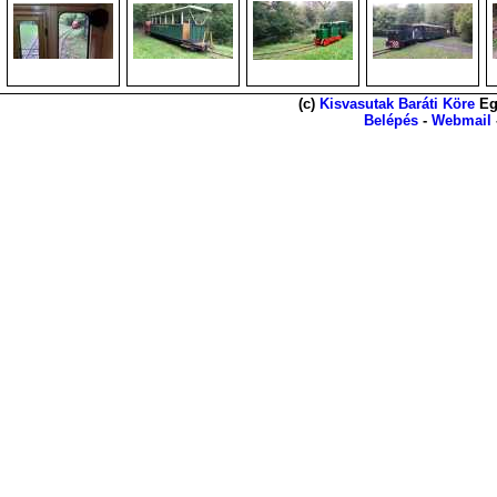
(c)
Kisvasutak Baráti Köre
Eg
Belépés
-
Webmail