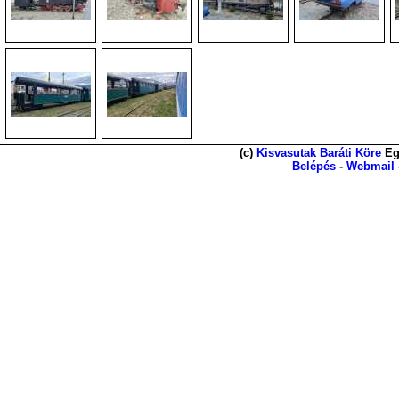
(c)
Kisvasutak Baráti Köre
Eg
Belépés
-
Webmail