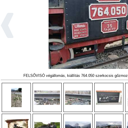
FELSŐVISÓ végállomás, kiállítás 764.050 szerkocsis gőzmoz