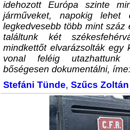
idehozott Európa szinte min
járműveket, napokig lehet
legkedvesebb több mint száz
találtunk két székesfehér
mindkettőt elvarázsolták egy k
vonal feléig utazhattunk
bőségesen dokumentálni, íme
Stefáni Tünde
,
Szűcs Zoltán