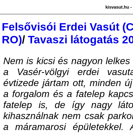
kisvasut.hu -
Felsővisói Erdei Vasút (
RO)
/
Tavaszi látogatás 2
Nem is kicsi és nagyon lelkes
a Vasér-völgyi erdei vasu
évtizede jártam ott, minden új
a forgalom és a fatelep kapc
fatelep is, de így nagy láto
kihasználnak nem csak parkol
a máramarosi épületekkel.