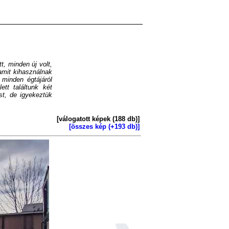
t, minden új volt,
amit kihasználnak
minden égtájáról
tt találtunk két
st, de igyekeztük
[válogatott képek (188 db)]
[összes kép (+193 db)]