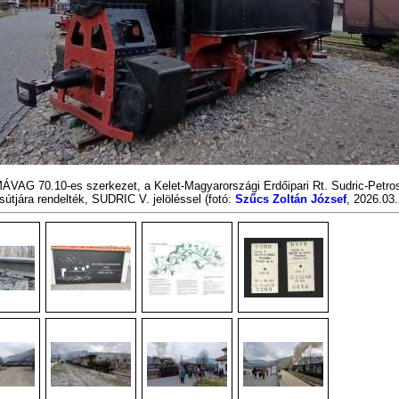
ÁVAG 70.10-es szerkezet, a Kelet-Magyarországi Erdőipari Rt. Sudric-Petro
sútjára rendelték, SUDRIC V. jelöléssel
(fotó:
Szűcs Zoltán József
, 2026.03.