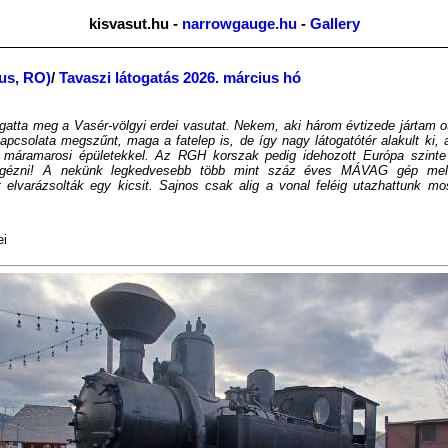
kisvasut.hu -
narrowgauge.hu
-
Gallery
Sus, RO)
/
Tavaszi látogatás 2026. március hó
gatta meg a Vasér-völgyi erdei vasutat. Nekem, aki három évtizede jártam ot
apcsolata megszűnt, maga a fatelep is, de így nagy látogatótér alakult ki, 
máramarosi épületekkel. Az RGH korszak pedig idehozott Európa szinte 
megézni! A nekünk legkedvesebb több mint száz éves MÁVAG gép melle
t elvarázsolták egy kicsit. Sajnos csak alig a vonal feléig utazhattunk mo
ei