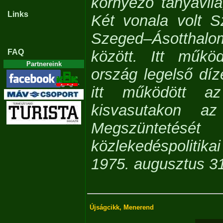
környező tanyavilá
Links
Két vonala volt 
Szeged–Ásotthal
FAQ
között. Itt műkö
Partnereink
ország legelső dí
itt működött a
kisvasutakon az
Megszüntet
közlekedéspolitik
1975. augusztus 3
Újságcikk, Menerend