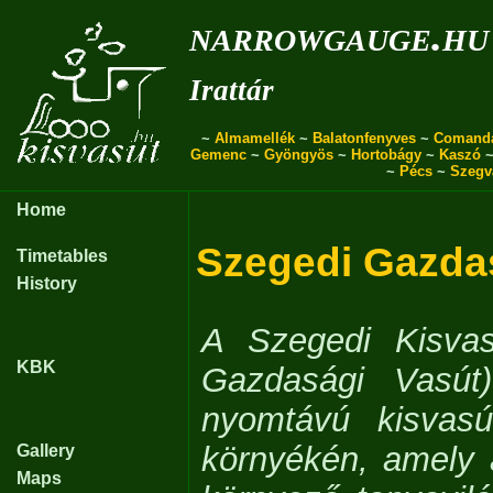
narrowgauge.hu
Irattár
~
Almamellék
~
Balatonfenyves
~
Comand
Gemenc
~
Gyöngyös
~
Hortobágy
~
Kaszó
~
Pécs
~
Szegv
Home
Szegedi Gazda
Timetables
History
A Szegedi Kisvas
KBK
Gazdasági Vasút)
nyomtávú kisvasú
környékén, amely 
Gallery
Maps