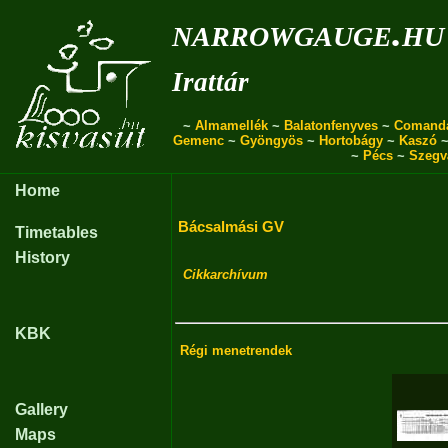
narrowgauge.hu
Irattár
~
Almamellék
~
Balatonfenyves
~
Comand
Gemenc
~
Gyöngyös
~
Hortobágy
~
Kaszó
~
Pécs
~
Szegv
Home
Bácsalmási GV
Timetables
History
Cikkarchívum
KBK
Régi menetrendek
Gallery
Maps