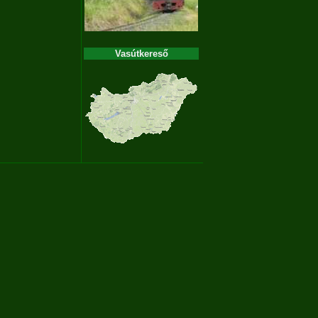
Vasútkereső