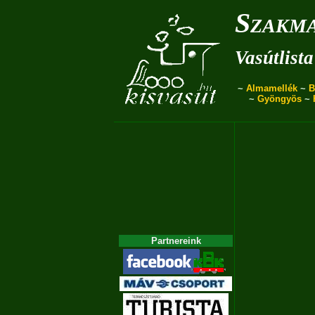
Szakma
Vasútlista
~
Almamellék
~
B
~
Gyöngyös
~
Partnereink