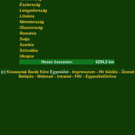
Észtország
Lengyelország
Litvánia
Németország
Olaszország
Románia
Svájc
Szerbia
Szlovákia
Ukrajna
Hossz összesen:
6294.2 km
(c)
Kisvasutak Baráti Köre
Egyesület -
Impresszum
-
Hír küldés
-
Üzenet
Belépés
-
Webmail
-
Intranet
-
FAV
-
EgyesületOnline