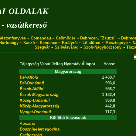
i oldalak
 - vasútkereső
alatonfenyves
~
Comandau
~
Csömödér
~
Debrecen, "Zsuzsi"
~
Debrece
Hortobágy
~
Kaszó
~
Kemence
~
Királyrét
~
Lillafüred
~
Mesztegnyő
~
N
Szegvár
~
Szilvásvárad
~
Szob-Nagybörzsöny
~
Tisz
Tájegység
Vasút
Jelleg
Nyomtáv
Állapot
Hossz
Magyarország
Dél-Alföld
1 438,7
Dél-Dunántúl
996,6
Észak-Alföld
556,7
Észak-Magyarország
1 182,4
Közép-Dunántúl
959,8
Közép-Magyarország
442,8
Nyugat-Dunántúl
717,3
Külföldi kisvasutak
Ausztria
Bosznia-Hercegovina
Csehország