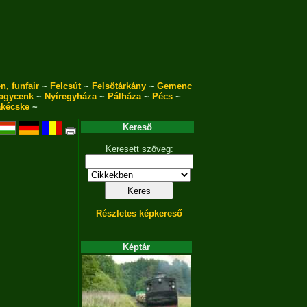
n, funfair
~
Felcsút
~
Felsőtárkány
~
Gemenc
agycenk
~
Nyíregyháza
~
Pálháza
~
Pécs
~
akécske
~
Kereső
Keresett szöveg:
Részletes képkereső
Képtár