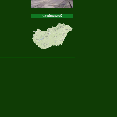
Vasútkereső