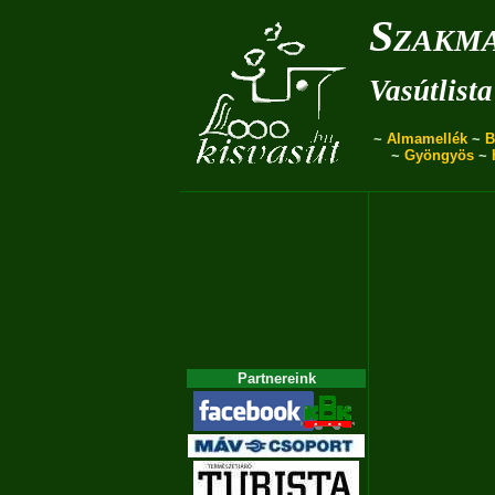
Szakma
Vasútlista
~
Almamellék
~
B
~
Gyöngyös
~
Partnereink