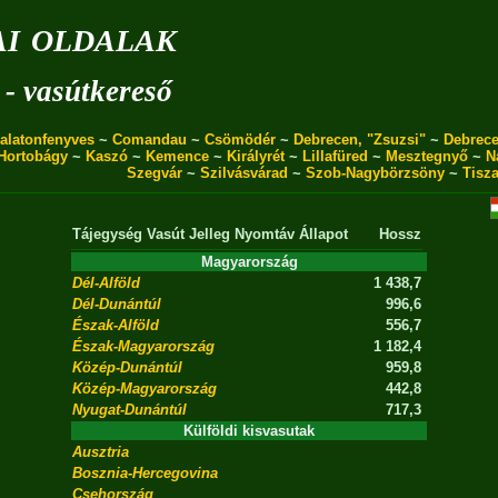
i oldalak
 - vasútkereső
alatonfenyves
~
Comandau
~
Csömödér
~
Debrecen, "Zsuzsi"
~
Debrece
Hortobágy
~
Kaszó
~
Kemence
~
Királyrét
~
Lillafüred
~
Mesztegnyő
~
N
Szegvár
~
Szilvásvárad
~
Szob-Nagybörzsöny
~
Tisz
Tájegység
Vasút
Jelleg
Nyomtáv
Állapot
Hossz
Magyarország
Dél-Alföld
1 438,7
Dél-Dunántúl
996,6
Észak-Alföld
556,7
Észak-Magyarország
1 182,4
Közép-Dunántúl
959,8
Közép-Magyarország
442,8
Nyugat-Dunántúl
717,3
Külföldi kisvasutak
Ausztria
Bosznia-Hercegovina
Csehország