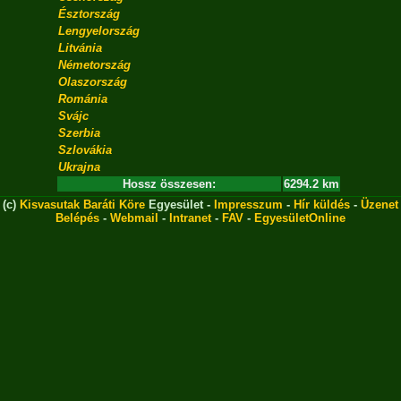
Észtország
Lengyelország
Litvánia
Németország
Olaszország
Románia
Svájc
Szerbia
Szlovákia
Ukrajna
Hossz összesen:
6294.2 km
(c)
Kisvasutak Baráti Köre
Egyesület -
Impresszum
-
Hír küldés
-
Üzenet
Belépés
-
Webmail
-
Intranet
-
FAV
-
EgyesületOnline