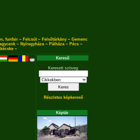
n, funfair
~
Felcsút
~
Felsőtárkány
~
Gemenc
agycenk
~
Nyíregyháza
~
Pálháza
~
Pécs
~
akécske
~
Kereső
Keresett szöveg:
Részletes képkereső
Képtár