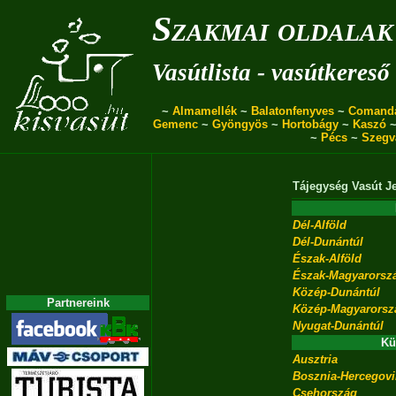
Szakmai oldalak
Vasútlista - vasútkereső
~
Almamellék
~
Balatonfenyves
~
Comand
Gemenc
~
Gyöngyös
~
Hortobágy
~
Kaszó
~
Pécs
~
Szegv
Tájegység
Vasút
J
Dél-Alföld
Dél-Dunántúl
Észak-Alföld
Észak-Magyarorsz
Közép-Dunántúl
Partnereink
Közép-Magyarorsz
Nyugat-Dunántúl
Kü
Ausztria
Bosznia-Hercegov
Csehország