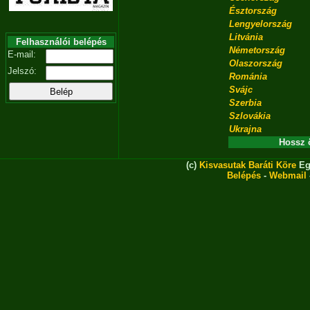
Észtország
Lengyelország
Litvánia
Felhasználói belépés
Németország
E-mail:
Olaszország
Jelszó:
Románia
Svájc
Szerbia
Szlovákia
Ukrajna
Hossz 
(c)
Kisvasutak Baráti Köre
Eg
Belépés
-
Webmail