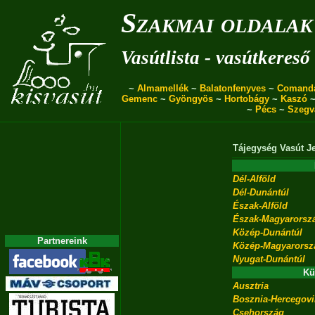
Szakmai oldalak
Vasútlista - vasútkereső
~
Almamellék
~
Balatonfenyves
~
Comand
Gemenc
~
Gyöngyös
~
Hortobágy
~
Kaszó
~
Pécs
~
Szegv
Tájegység
Vasút
J
Dél-Alföld
Dél-Dunántúl
Észak-Alföld
Észak-Magyarorsz
Közép-Dunántúl
Partnereink
Közép-Magyarorsz
Nyugat-Dunántúl
Kü
Ausztria
Bosznia-Hercegov
Csehország