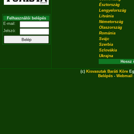
Észtország
Lengyelország
Litvánia
Felhasználói belépés
Németország
E-mail:
Olaszország
Jelszó:
Románia
Svájc
Szerbia
Szlovákia
Ukrajna
Hossz 
(c)
Kisvasutak Baráti Köre
Eg
Belépés
-
Webmail