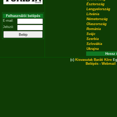
Észtország
Lengyelország
Litvánia
Felhasználói belépés
Németország
E-mail:
Olaszország
Jelszó:
Románia
Svájc
Szerbia
Szlovákia
Ukrajna
Hossz 
(c)
Kisvasutak Baráti Köre
Eg
Belépés
-
Webmail