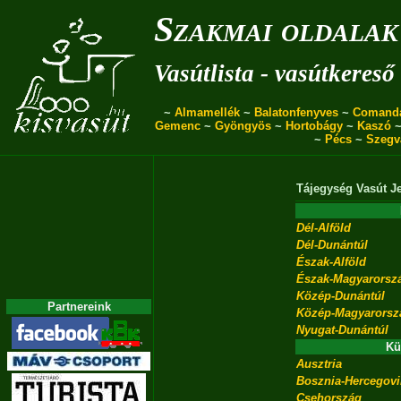
Szakmai oldalak
Vasútlista - vasútkereső
~
Almamellék
~
Balatonfenyves
~
Comand
Gemenc
~
Gyöngyös
~
Hortobágy
~
Kaszó
~
Pécs
~
Szegv
Tájegység
Vasút
J
Dél-Alföld
Dél-Dunántúl
Észak-Alföld
Észak-Magyarorsz
Közép-Dunántúl
Partnereink
Közép-Magyarorsz
Nyugat-Dunántúl
Kü
Ausztria
Bosznia-Hercegov
Csehország