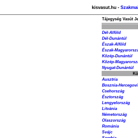
kisvasut.hu -
Szakmai
Tájegység
Vasút
J
Dél-Alföld
Dél-Dunántúl
Észak-Alföld
Észak-Magyarorsz
Közép-Dunántúl
Közép-Magyarorsz
Nyugat-Dunántúl
Kü
Ausztria
Bosznia-Hercegov
Csehország
Észtország
Lengyelország
Litvánia
Németország
Olaszország
Románia
Svájc
Szerbia