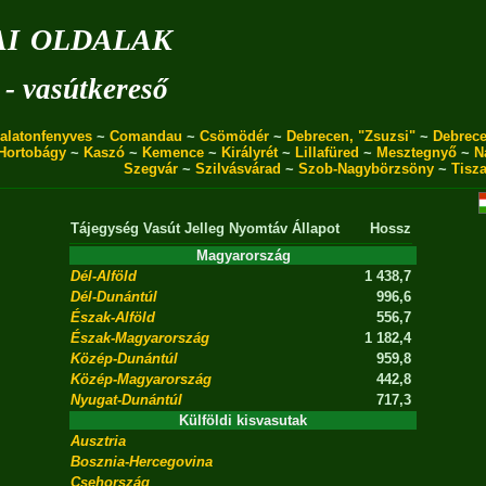
i oldalak
 - vasútkereső
alatonfenyves
~
Comandau
~
Csömödér
~
Debrecen, "Zsuzsi"
~
Debrece
Hortobágy
~
Kaszó
~
Kemence
~
Királyrét
~
Lillafüred
~
Mesztegnyő
~
N
Szegvár
~
Szilvásvárad
~
Szob-Nagybörzsöny
~
Tisz
Tájegység
Vasút
Jelleg
Nyomtáv
Állapot
Hossz
Magyarország
Dél-Alföld
1 438,7
Dél-Dunántúl
996,6
Észak-Alföld
556,7
Észak-Magyarország
1 182,4
Közép-Dunántúl
959,8
Közép-Magyarország
442,8
Nyugat-Dunántúl
717,3
Külföldi kisvasutak
Ausztria
Bosznia-Hercegovina
Csehország