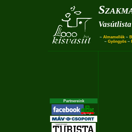
Szakma
Vasútlista
~
Almamellék
~
B
~
Gyöngyös
~
Partnereink