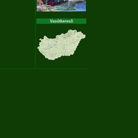
Vasútkereső