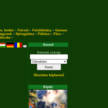
n, funfair
~
Felcsút
~
Felsőtárkány
~
Gemenc
agycenk
~
Nyíregyháza
~
Pálháza
~
Pécs
~
akécske
~
Kereső
Keresett szöveg:
Részletes képkereső
Képtár