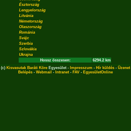
Észtország
Lengyelország
Litvánia
Németország
Olaszország
Románia
Svájc
Szerbia
Szlovákia
Ukrajna
Hossz összesen:
6294.2 km
(c)
Kisvasutak Baráti Köre
Egyesület -
Impresszum
-
Hír küldés
-
Üzenet
Belépés
-
Webmail
-
Intranet
-
FAV
-
EgyesületOnline