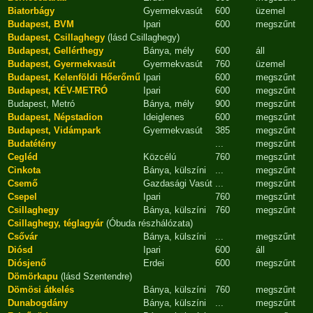
Biatorbágy
Gyermekvasút
600
üzemel
Budapest, BVM
Ipari
600
megszűnt
Budapest, Csillaghegy
(lásd Csillaghegy)
Budapest, Gellérthegy
Bánya, mély
600
áll
Budapest, Gyermekvasút
Gyermekvasút
760
üzemel
Budapest, Kelenföldi Hőerőmű
Ipari
600
megszűnt
Budapest, KÉV-METRÓ
Ipari
600
megszűnt
Budapest, Metró
Bánya, mély
900
megszűnt
Budapest, Népstadion
Ideiglenes
600
megszűnt
Budapest, Vidámpark
Gyermekvasút
385
megszűnt
Budatétény
...
megszűnt
Cegléd
Közcélú
760
megszűnt
Cinkota
Bánya, külszíni
...
megszűnt
Csemő
Gazdasági Vasút
...
megszűnt
Csepel
Ipari
760
megszűnt
Csillaghegy
Bánya, külszíni
760
megszűnt
Csillaghegy, téglagyár
(Óbuda részhálózata)
Csővár
Bánya, külszíni
...
megszűnt
Diósd
Ipari
600
áll
Diósjenő
Erdei
600
megszűnt
Dömörkapu
(lásd Szentendre)
Dömösi átkelés
Bánya, külszíni
760
megszűnt
Dunabogdány
Bánya, külszíni
...
megszűnt