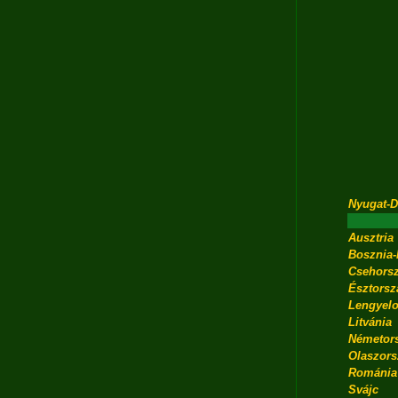
Nyugat-D
Ausztria
Bosznia-
Csehors
Észtorsz
Lengyelo
Litvánia
Németor
Olaszors
Románia
Svájc