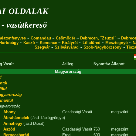
i oldalak
 - vasútkereső
alatonfenyves
~
Comandau
~
Csömödér
~
Debrecen, "Zsuzsi"
~
Debrece
Hortobágy
~
Kaszó
~
Kemence
~
Királyrét
~
Lillafüred
~
Mesztegnyő
~
N
Szegvár
~
Szilvásvárad
~
Szob-Nagybörzsöny
~
Tisz
g
Vasút
Jelleg
Nyomtáv
Állapot
Magyarország
d
ntúl
föld
agyarország
unántúl
gyarország
Abony
Gazdasági Vasút
...
megszűnt
Ábrahámtelek
(lásd Tápiógyörgye)
Annahegy
(lásd Diósd)
Aszód
Gazdasági Vasút
760
megszűnt
Bernecebaráti
Erdei
600
megszűnt