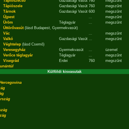
Tápiószecső
Gazdasági Vasút
760
megszűnt
Tápiószele
Gazdasági Vasút
760
megszűnt
Tárnok
Gazdasági Vasút
600
megszűnt
Újpest
...
megszűnt
Üröm
Téglagyár
...
megszűnt
Úttörővasút
(lásd Budapest, Gyermekvasút)
Vác
...
megszűnt
Valkó
Gazdasági Vasút
...
megszűnt
Véghtelep
(lásd Csemő)
Veresegyház
Gyermekvasút
...
üzemel
Verőce téglagyár
Téglagyár
...
megszűnt
Visegrád
Erdei
760
megszűnt
unántúl
Külföldi kisvasutak
Hercegovina
zág
ág
rszág
szág
zág