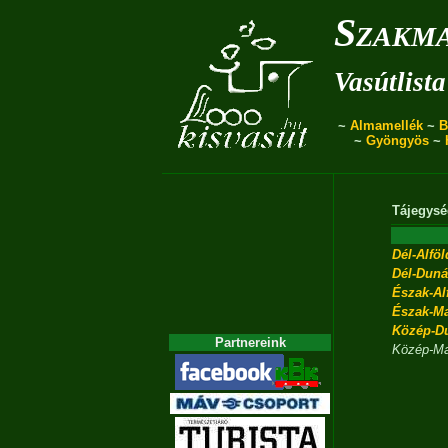
Szakma
Vasútlista
~
Almamellék
~
B
~
Gyöngyös
~
Tájegysé
Dél-Alföl
Dél-Duná
Észak-Al
Észak-M
Közép-D
Partnereink
Közép-Ma