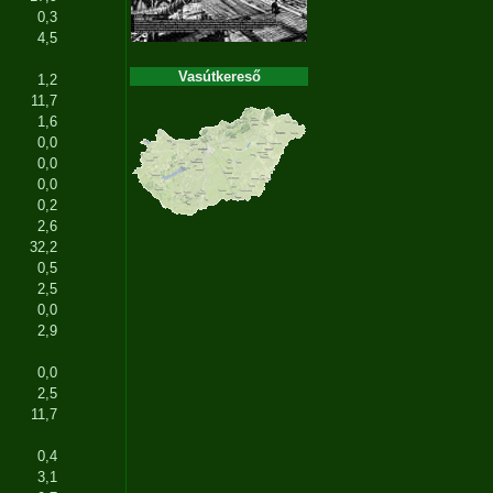
0,3
4,5
Vasútkereső
1,2
11,7
1,6
0,0
0,0
0,0
0,2
2,6
32,2
0,5
2,5
0,0
2,9
0,0
2,5
11,7
0,4
3,1