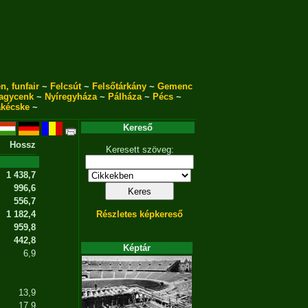
n, funfair
~
Felcsút
~
Felsőtárkány
~
Gemenc
agycenk
~
Nyíregyháza
~
Pálháza
~
Pécs
~
akécske
~
Kereső
Hossz
Keresett szöveg:
1 438,7
996,6
556,7
1 182,4
Részletes képkereső
959,8
442,8
Képtár
6,9
13,9
17,9