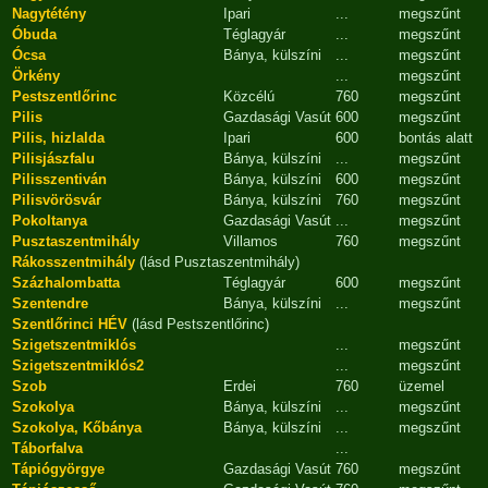
Nagytétény
Ipari
...
megszűnt
Óbuda
Téglagyár
...
megszűnt
Ócsa
Bánya, külszíni
...
megszűnt
Örkény
...
megszűnt
Pestszentlőrinc
Közcélú
760
megszűnt
Pilis
Gazdasági Vasút
600
megszűnt
Pilis, hizlalda
Ipari
600
bontás alatt
Pilisjászfalu
Bánya, külszíni
...
megszűnt
Pilisszentiván
Bánya, külszíni
600
megszűnt
Pilisvörösvár
Bánya, külszíni
760
megszűnt
Pokoltanya
Gazdasági Vasút
...
megszűnt
Pusztaszentmihály
Villamos
760
megszűnt
Rákosszentmihály
(lásd Pusztaszentmihály)
Százhalombatta
Téglagyár
600
megszűnt
Szentendre
Bánya, külszíni
...
megszűnt
Szentlőrinci HÉV
(lásd Pestszentlőrinc)
Szigetszentmiklós
...
megszűnt
Szigetszentmiklós2
...
megszűnt
Szob
Erdei
760
üzemel
Szokolya
Bánya, külszíni
...
megszűnt
Szokolya, Kőbánya
Bánya, külszíni
...
megszűnt
Táborfalva
...
Tápiógyörgye
Gazdasági Vasút
760
megszűnt