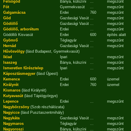
Felsőgöd
Bánya, külszíni
...
megszűnt
Fót
Gyermekvasút
...
megszűnt
Galgamácsa
Erdei
760
megszűnt
Göd
Gazdasági Vasút
...
megszűnt
Gödöllő
Gazdasági Vasút
...
megszűnt
Gödöllő, arborétum
Erdei
...
megszűnt
Gödöllői Kisvasút
Erdei
600
építés alatt
Gyömrő
Téglagyár
...
megszűnt
Hernád
Gazdasági Vasút
...
megszűnt
Hűvösvölgy
(lásd Budapest, Gyermekvasút)
Iklad
Ipari
...
megszűnt
Isaszeg
Bánya, külszíni
...
megszűnt
Ismeretlen fűrésztelep
Ipari
...
megszűnt
Káposztásmegyer
(lásd Újpest)
Kemence
Erdei
600
üzemel
Királyrét
Erdei
760
üzemel
Kismaros
(lásd Királyrét)
Kutyavasút
(lásd Tápiógyörgye)
Lepence
Erdei
...
megszűnt
Nagybörzsöny
(Szob részhálózata)
Nagyicce
(lásd Pusztaszentmihály)
Nagykáta
Gazdasági Vasút
...
megszűnt
Nagymaros
Téglagyár
...
megszűnt
Nagyoroszi
Bánya, külszíni
...
megszűnt