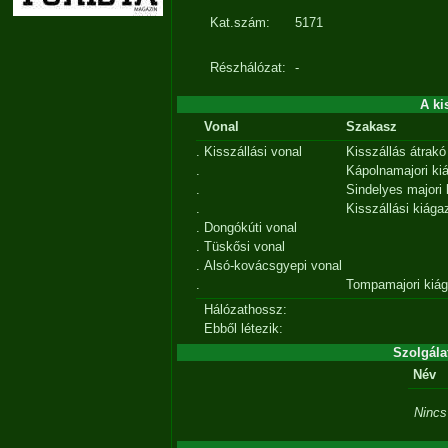
Kat.szám:
5171
Részhálózat:
-
A ki
Vonal
Szakasz
.
Kisszállási vonal
Kisszállás átrakó
.
Kápolnamajori ki
.
Sindelyes majori
.
Kisszállási kiága
.
Dongókúti vonal
.
Tüskősi vonal
.
Alsó-kovácsgyepi vonal
.
Tompamajori kiá
Hálózathossz:
Ebből létezik:
Szolgála
Név
Nincs