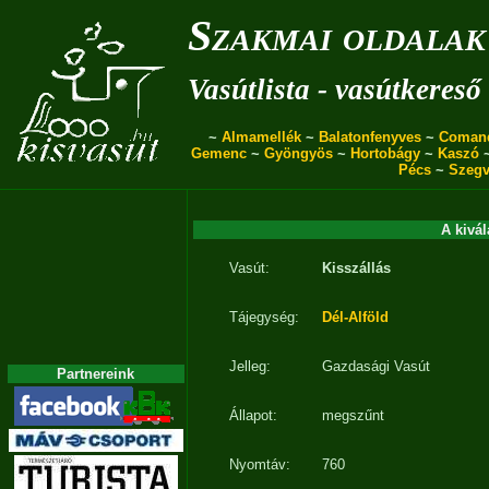
Szakmai oldalak
Vasútlista - vasútkereső
~
Almamellék
~
Balatonfenyves
~
Coman
Gemenc
~
Gyöngyös
~
Hortobágy
~
Kaszó
Pécs
~
Szegv
A kivál
Vasút:
Kisszállás
Tájegység:
Dél-Alföld
Jelleg:
Gazdasági Vasút
Partnereink
Állapot:
megszűnt
Nyomtáv:
760