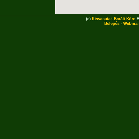
(c)
Kisvasutak Baráti Köre
E
Belépés
-
Webmai