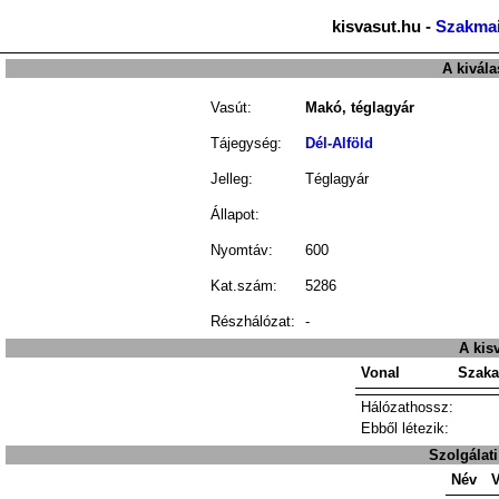
kisvasut.hu -
Szakmai
A kivála
Vasút:
Makó, téglagyár
Tájegység:
Dél-Alföld
Jelleg:
Téglagyár
Állapot:
Nyomtáv:
600
Kat.szám:
5286
Részhálózat:
-
A kis
Vonal
Szaka
Hálózathossz:
Ebből létezik:
Szolgálat
Név