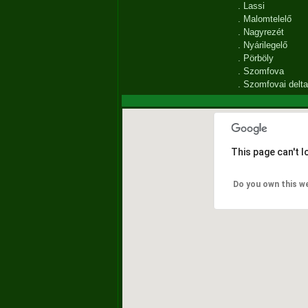
.
Lassi
.
Malomtelelő
.
Nagyrezét
.
Nyárilegelő
.
Pörböly
.
Szomfova
.
Szomfovai delta
This page can't 
Do you own this w