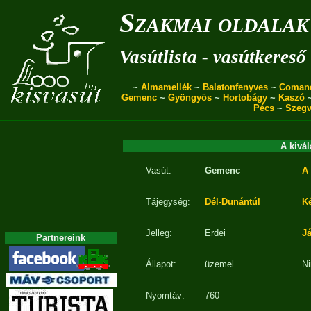
Szakmai oldalak
Vasútlista - vasútkereső
~
Almamellék
~
Balatonfenyves
~
Coman
Gemenc
~
Gyöngyös
~
Hortobágy
~
Kaszó
Pécs
~
Szegv
A kivál
Vasút:
Gemenc
A 
Tájegység:
Dél-Dunántúl
K
Jelleg:
Erdei
J
Partnereink
Állapot:
üzemel
Ni
Nyomtáv:
760