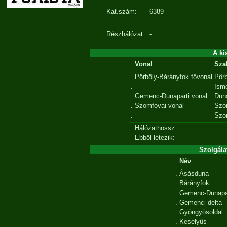
Kat.szám:
6389
Részhálózat:
-
A ki
Vonal
Sza
.
Pörböly-Bárányfok fővonal
Pör
.
Isme
.
Gemenc-Dunaparti vonal
Duna
.
Szomfovai vonal
Szo
.
Szo
Hálózathossz:
Ebből létezik:
Szolgála
Név
.
Ásásduna
.
Bárányfok
.
Gemenc-Dunapa
.
Gemenci delta
.
Gyöngyösoldal
.
Keselyűs