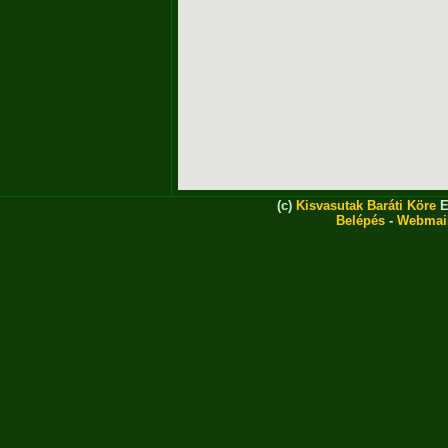
(c)
Kisvasutak Baráti Köre
E
Belépés
-
Webmai