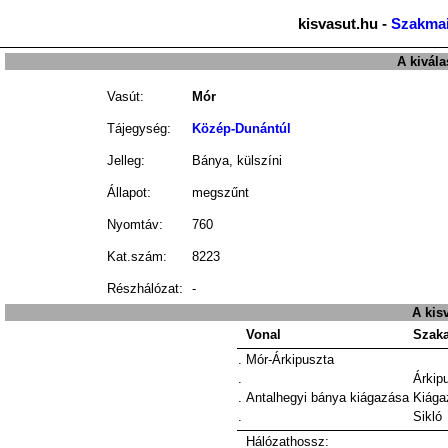
kisvasut.hu -
Szakmai
A kivála
Vasút:
Mór
Tájegység:
Közép-Dunántúl
Jelleg:
Bánya, külszíni
Állapot:
megszűnt
Nyomtáv:
760
Kat.szám:
8223
Részhálózat:
-
A kis
Vonal
Szak
.
Mór-Árkipuszta
.
Árkip
.
Antalhegyi bánya kiágazása
Kiága
.
Sikló
Hálózathossz: