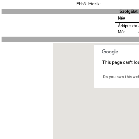
Ebből létezik:
Szolgálat
Név
.
Árkipuszta
.
Mór
This page can't l
Do you own this we