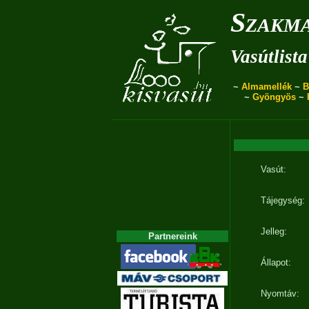
Szakma
Vasútlista
~
Almamellék
~
B
~
Gyöngyös
~
Vasút:
Tájegység:
Jelleg:
Partnereink
Állapot:
Nyomtáv: