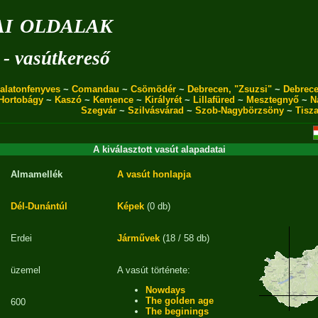
i oldalak
 - vasútkereső
alatonfenyves
~
Comandau
~
Csömödér
~
Debrecen, "Zsuzsi"
~
Debrece
Hortobágy
~
Kaszó
~
Kemence
~
Királyrét
~
Lillafüred
~
Mesztegnyő
~
N
Szegvár
~
Szilvásvárad
~
Szob-Nagybörzsöny
~
Tisz
A kiválasztott vasút alapadatai
Almamellék
A vasút honlapja
Dél-Dunántúl
Képek
(0 db)
Erdei
Járművek
(18 / 58 db)
üzemel
A vasút története:
Nowdays
The golden age
600
The beginings