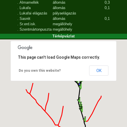
.
Almamellék
állomás
0,3
.
Lukafa
állomás
0,1
.
Lukafai elágazás
pályaelágazás
.
Sasrét
állomás
0,1
.
Sr.erd.isk.
megállóhely
.
Szentmártonpuszta
megállóhely
Térképvázlat
This page can't load Google Maps correctly.
OK
Do you own this website?