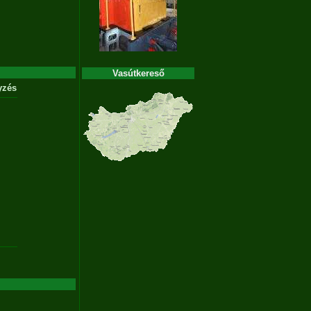
Vasútkereső
yzés