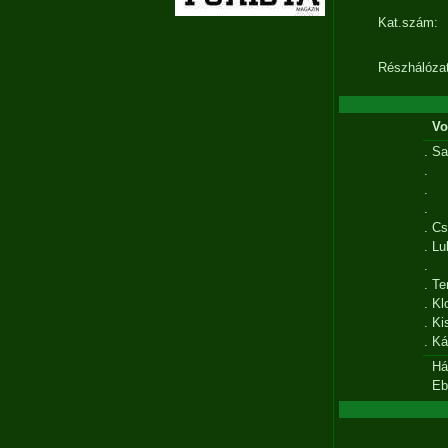
Kat.szám:
Részhálózat
Vo
.
Sa
.
.
.
.
Cs
.
Lu
.
.
Te
.
Kl
.
Ki
.
Ká
Há
Eb