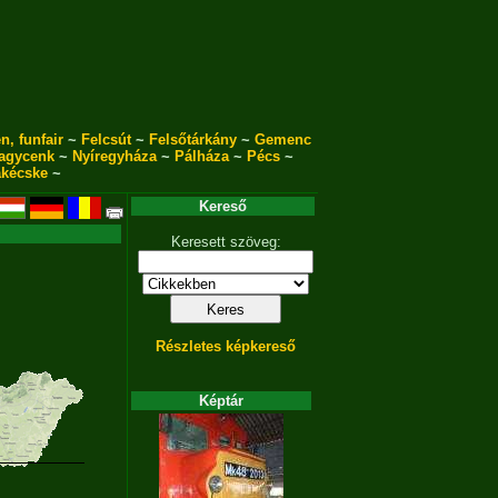
n, funfair
~
Felcsút
~
Felsőtárkány
~
Gemenc
agycenk
~
Nyíregyháza
~
Pálháza
~
Pécs
~
akécske
~
Kereső
Keresett szöveg:
Részletes képkereső
Képtár