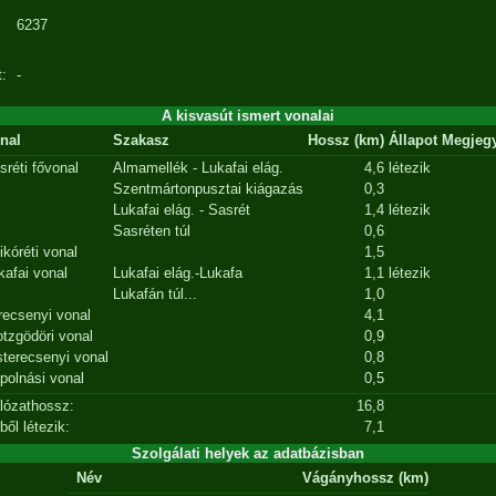
6237
:
-
A kisvasút ismert vonalai
nal
Szakasz
Hossz (km)
Állapot
Megjeg
sréti fővonal
Almamellék - Lukafai elág.
4,6
létezik
Szentmártonpusztai kiágazás
0,3
Lukafai elág. - Sasrét
1,4
létezik
Sasréten túl
0,6
ikóréti vonal
1,5
kafai vonal
Lukafai elág.-Lukafa
1,1
létezik
Lukafán túl...
1,0
recsenyi vonal
4,1
otzgödöri vonal
0,9
sterecsenyi vonal
0,8
polnási vonal
0,5
lózathossz:
16,8
ből létezik:
7,1
Szolgálati helyek az adatbázisban
Név
Vágányhossz (km)