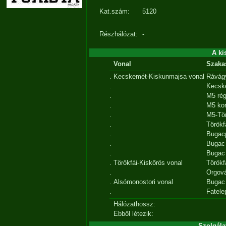
Kat.szám:
5120
Részhálózat:
-
A ki
Vonal
Szaka
.
Kecskemét-Kiskunmajsa vonal
Rávág
.
Kecsk
.
M5 ré
.
M5 kor
.
M5-Tör
.
Törökf
.
Bugac
.
Bugac
.
Bugac 
.
Törökfái-Kiskőrös vonal
Törökf
.
Orgov
.
Alsómonostori vonal
Bugac 
.
Fatele
Hálózathossz:
Ebből létezik:
Szolgála