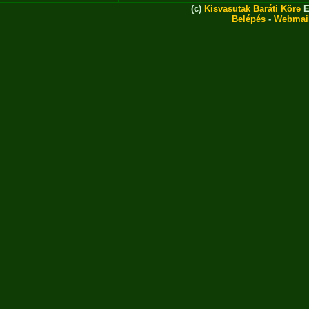
(c)
Kisvasutak Baráti Köre
E
Belépés
-
Webmai