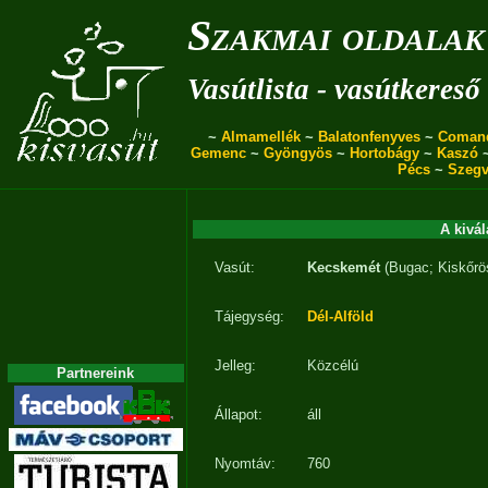
Szakmai oldalak
Vasútlista - vasútkereső
~
Almamellék
~
Balatonfenyves
~
Coman
Gemenc
~
Gyöngyös
~
Hortobágy
~
Kaszó
Pécs
~
Szegv
A kivál
Vasút:
Kecskemét
(Bugac; Kiskőrö
Tájegység:
Dél-Alföld
Jelleg:
Közcélú
Partnereink
Állapot:
áll
Nyomtáv:
760