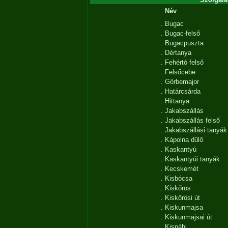
Név
.
Bugac
.
Bugac-felső
.
Bugacpuszta
.
Dértanya
.
Fehértó felső
.
Felsőcebe
.
Görbemajor
.
Határcsárda
.
Hittanya
.
Jakabszállás
.
Jakabszállás felső
.
Jakabszállási tanyák
.
Kápolna dűlő
.
Kaskantyú
.
Kaskantyúi tanyák
.
Kecskemét
.
Kisbócsa
.
Kiskőrös
.
Kiskőrösi út
.
Kiskunmajsa
.
Kiskunmajsai út
.
Kispáhi