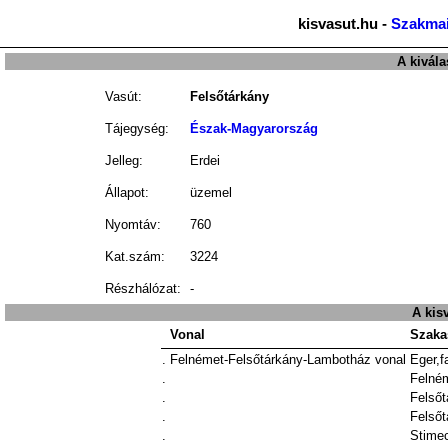
kisvasut.hu -
Szakmai
A kivála
Vasút:
Felsőtárkány
Tájegység:
Észak-Magyarország
Jelleg:
Erdei
Állapot:
üzemel
Nyomtáv:
760
Kat.szám:
3224
Részhálózat:
-
A kis
Vonal
Szaka
.
Felnémet-Felsőtárkány-Lambotház vonal
Eger,f
.
Felném
.
Felsőt
.
Felső
.
Stime