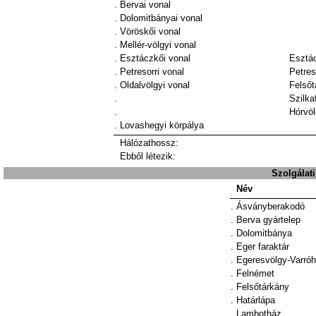
.
Bervai vonal
.
Dolomitbányai vonal
.
Vöröskői vonal
.
Mellér-völgyi vonal
.
Esztáczkői vonal
Esztác
.
Petresorri vonal
Petres
.
Oldalvölgyi vonal
Felsőt
.
Szilka
.
Hórvö
.
Lovashegyi körpálya
Hálózathossz:
Ebből létezik:
Szolgálat
Név
.
Ásványberakodó
.
Berva gyártelep
.
Dolomitbánya
.
Eger faraktár
.
Egeresvölgy-Varró
.
Felnémet
.
Felsőtárkány
.
Határlápa
.
Lambotház