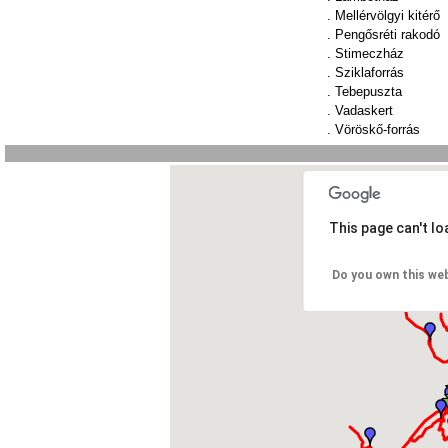
.
Mellérvölgyi kitérő
.
Pengősréti rakodó
.
Stimeczház
.
Sziklaforrás
.
Tebepuszta
.
Vadaskert
.
Vöröskő-forrás
This page can't l
Do you own this we