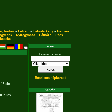
n, funfair
~
Felcsút
~
Felsőtárkány
~
Gemenc
agycenk
~
Nyíregyháza
~
Pálháza
~
Pécs
~
akécske
~
Kereső
Keresett szöveg:
Részletes képkereső
 / 5 db)
Képtár
i leírás