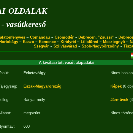
i oldalak
 - vasútkereső
alatonfenyves
~
Comandau
~
Csömödér
~
Debrecen, "Zsuzsi"
~
Debrece
Hortobágy
~
Kaszó
~
Kemence
~
Királyrét
~
Lillafüred
~
Mesztegnyő
~
N
Szegvár
~
Szilvásvárad
~
Szob-Nagybörzsöny
~
Tisz
A kiválasztott vasút alapadatai
Vasút:
Feketevölgy
Nincs honlap
Tájegység:
Észak-Magyarország
Képek
(0 db)
elleg:
Bánya, mély
Járművek
(3
llapot:
megszűnt
Nincs történet
Nyomtáv:
600