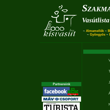
Szakma
Vasútlista
~
Almamellék
~
B
~
Gyöngyös
~
J
Partnereink
Á