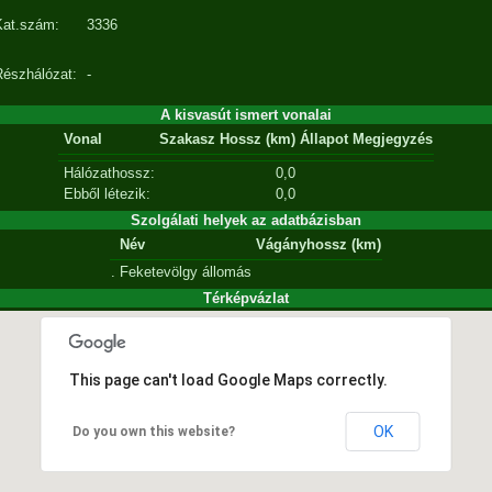
Kat.szám:
3336
Részhálózat:
-
A kisvasút ismert vonalai
Vonal
Szakasz
Hossz (km)
Állapot
Megjegyzés
Hálózathossz:
0,0
Ebből létezik:
0,0
Szolgálati helyek az adatbázisban
Név
Vágányhossz (km)
.
Feketevölgy
állomás
Térképvázlat
This page can't load Google Maps correctly.
OK
Do you own this website?