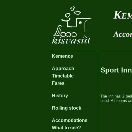
Kem
Acco
Kemence
Approach
Sport Inn
Timetable
Fares
History
The inn has 2 bed
used. All rooms ar
Rolling stock
Accomodations
What to see?