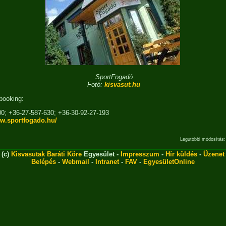
SportFogadó
Fotó:
kisvasut.hu
booking:
500; +36-27-587-630; +36-30-92-27-193
ww.sportfogado.hu/
Legutóbbi módosítás:
(c)
Kisvasutak Baráti Köre
Egyesület -
Impresszum
-
Hír küldés
-
Üzenet
Belépés
-
Webmail
-
Intranet
-
FAV
-
EgyesületOnline