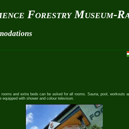
ence Forestry Museum-Ra
modations
 rooms and extra beds can be asked for all rooms. Sauna, pool, workouts a
e equipped with shower and colour televison.