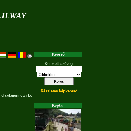
ilway
Kereső
Keresett szöveg:
Részletes képkereső
nd solarium can be
Képtár