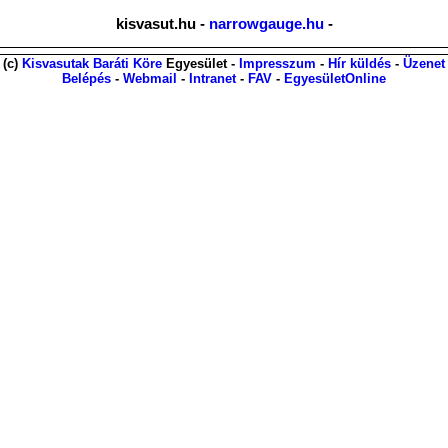
kisvasut.hu -
narrowgauge.hu
-
(c)
Kisvasutak Baráti Köre
Egyesület -
Impresszum
-
Hír küldés
-
Üzenet
Belépés
-
Webmail
-
Intranet
-
FAV
-
EgyesületOnline