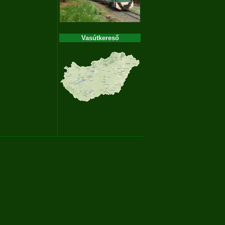
Vasútkereső