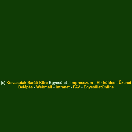
(c)
Kisvasutak Baráti Köre
Egyesület -
Impresszum
-
Hír küldés
-
Üzenet
Belépés
-
Webmail
-
Intranet
-
FAV
-
EgyesületOnline