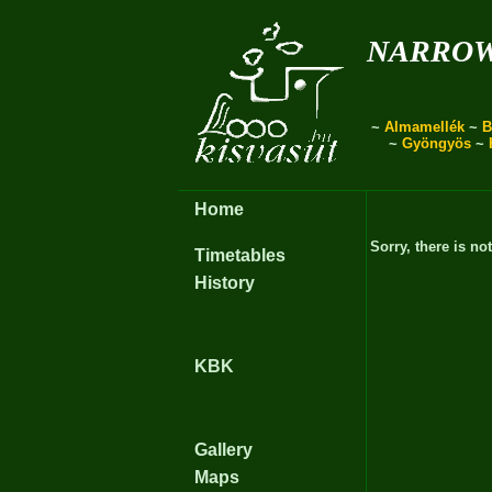
narro
~
Almamellék
~
B
~
Gyöngyös
~
Home
Sorry, there is no
Timetables
History
KBK
Gallery
Maps