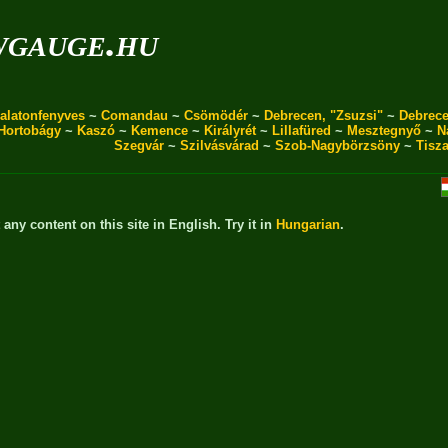
wgauge.hu
alatonfenyves
~
Comandau
~
Csömödér
~
Debrecen, "Zsuzsi"
~
Debrece
Hortobágy
~
Kaszó
~
Kemence
~
Királyrét
~
Lillafüred
~
Mesztegnyő
~
N
Szegvár
~
Szilvásvárad
~
Szob-Nagybörzsöny
~
Tisz
t any content on this site in English. Try it in
Hungarian
.