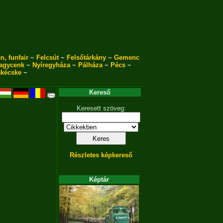
n, funfair
~
Felcsút
~
Felsőtárkány
~
Gemenc
agycenk
~
Nyíregyháza
~
Pálháza
~
Pécs
~
akécske
~
Kereső
Keresett szöveg:
Részletes képkereső
Képtár