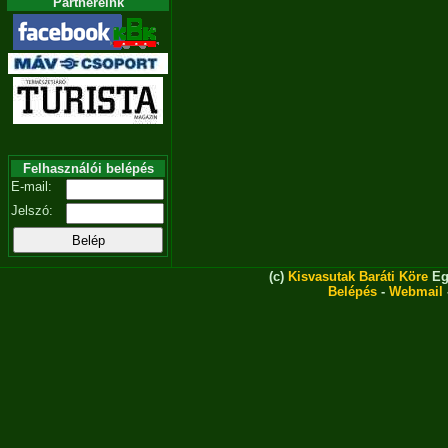
Partnereink
Felhasználói belépés
E-mail:
Jelszó:
(c)
Kisvasutak Baráti Köre
Eg
Belépés
-
Webmail