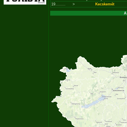
19.........
>
Kecskemét
A