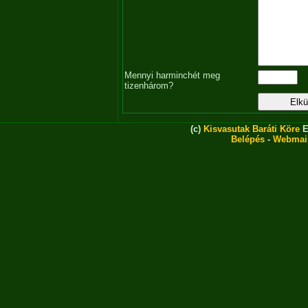
Mennyi harminchét meg
tizenhárom?
(c)
Kisvasutak Baráti Köre
E
Belépés
-
Webmai