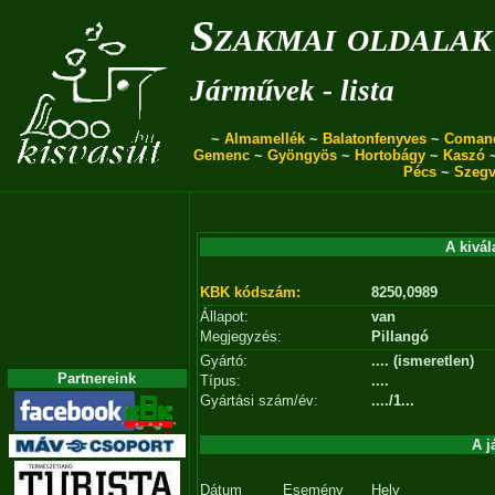
Szakmai oldalak
Járművek - lista
~
Almamellék
~
Balatonfenyves
~
Coman
Gemenc
~
Gyöngyös
~
Hortobágy
~
Kaszó
Pécs
~
Szegv
A kivál
KBK kódszám:
8250,0989
Állapot:
van
Megjegyzés:
Pillangó
Gyártó:
.... (ismeretlen)
Partnereink
Típus:
....
Gyártási szám/év:
..../1...
A j
Dátum
Esemény
Hely