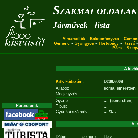
Szakmai oldalak
Járművek - lista
~
Almamellék
~
Balatonfenyves
~
Coman
Gemenc
~
Gyöngyös
~
Hortobágy
~
Kaszó
Pécs
~
Szegv
A kivál
KBK kódszám:
D200,6009
Állapot:
sorsa ismeretlen
Megjegyzés:
Gyártó:
.... (ismeretlen)
Partnereink
Típus:
....
Gyártási szám/év:
..../1...
A j
Dátum
Esemény
Hely