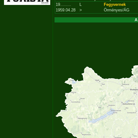
19.........
L
Fegyvernek
1959.04.28
>
Örményes/ÁG
A