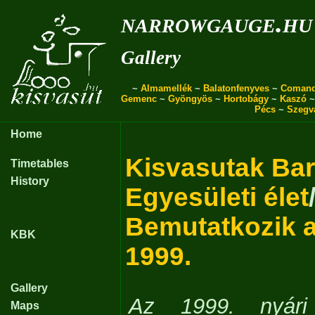
narrowgauge.hu
Gallery
~
Almamellék
~
Balatonfenyves
~
Coman
Gemenc
~
Gyöngyös
~
Hortobágy
~
Kaszó
Pécs
~
Szegv
Home
Kisvasutak Bará
Timetables
History
Egyesületi élet
Bemutatkozik 
KBK
1999.
Gallery
Az 1999. nyári
Maps