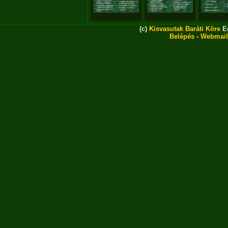
(c)
Kisvasutak Baráti Köre
Eg
Belépés
-
Webmail