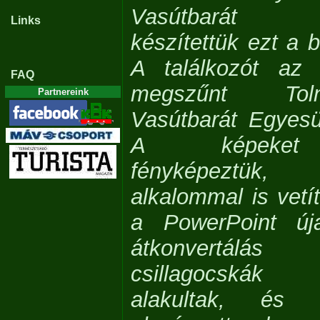
Vasútbarát T
Links
készítettük ezt a 
A találkozót az 
FAQ
megszűnt Tol
Partnereink
Vasútbarát Egyesü
A képeket 
fényképeztük
alkalommal is vetít
a PowerPoint úja
átkonvertálá
csillagocskák 
alakultak, és