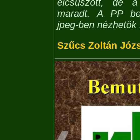
elcsúszott, de a
maradt. A PP be
jpeg-ben nézhetők
Szűcs Zoltán Józ