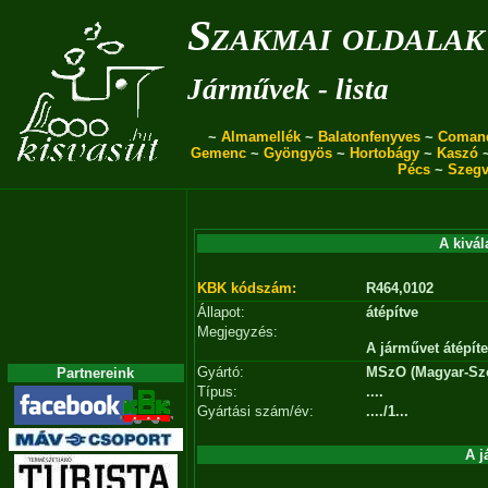
Szakmai oldalak
Járművek - lista
~
Almamellék
~
Balatonfenyves
~
Coman
Gemenc
~
Gyöngyös
~
Hortobágy
~
Kaszó
Pécs
~
Szegv
A kivál
KBK kódszám:
R464,0102
Állapot:
átépítve
Megjegyzés:
A járművet átépíte
Gyártó:
MSzO (Magyar-Szo
Partnereink
Típus:
....
Gyártási szám/év:
..../1...
A j