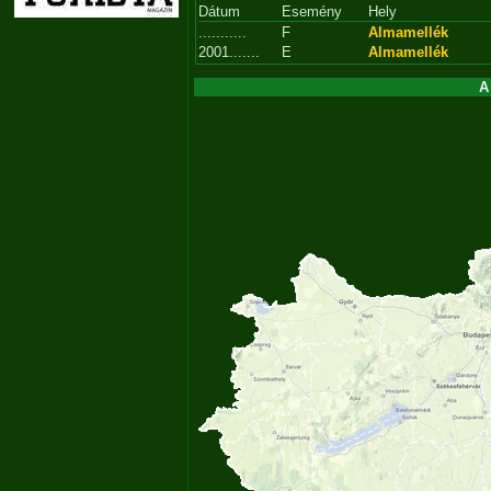
Dátum
Esemény
Hely
...........
F
Almamellék
2001.......
E
Almamellék
A