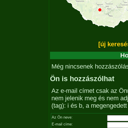
[új keresé
Ho
Még nincsenek hozzászólá
Ön is hozzászólhat
Az e-mail címet csak az Önn
nem jelenik meg és nem ad
(tag): i és b, a megengedet
Az Ön neve:
E-mail címe: