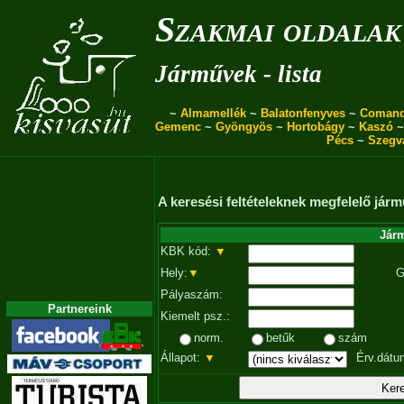
Szakmai oldalak
Járművek - lista
~
Almamellék
~
Balatonfenyves
~
Coman
Gemenc
~
Gyöngyös
~
Hortobágy
~
Kaszó
Pécs
~
Szegv
A keresési feltételeknek megfelelő járm
Járm
KBK kód:
▼
Hely:
▼
G
Pályaszám:
Partnereink
Kiemelt psz.:
norm.
betűk
szám
Állapot:
▼
Érv.dátu