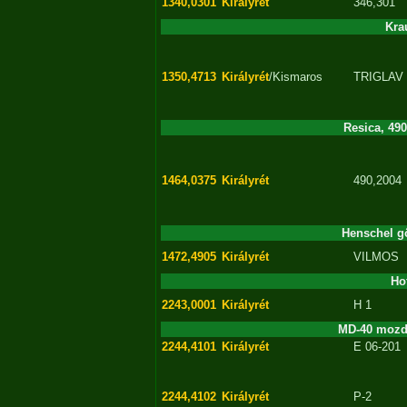
1340,0301
Királyrét
346,301
Kra
1350,4713
Királyrét
/Kismaros
TRIGLAV
Resica, 49
1464,0375
Királyrét
490,2004
Henschel g
1472,4905
Királyrét
VILMOS
Ho
2243,0001
Királyrét
H 1
MD-40 mozdo
2244,4101
Királyrét
E 06-201
2244,4102
Királyrét
P-2