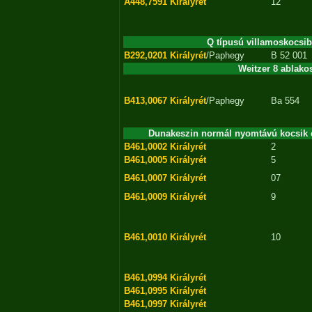
A448,7591
Királyrét
12
Q típusú villamoskocsibó
B292,0201
Királyrét
/Paphegy
B 52 001
Weitzer 8 ablakos
B413,0067
Királyrét
/Paphegy
Ba 554
Dunakeszin normál nyomtávú kocsik ele
B461,0002
Királyrét
2
B461,0005
Királyrét
5
B461,0007
Királyrét
07
B461,0009
Királyrét
9
B461,0010
Királyrét
10
B461,0994
Királyrét
B461,0995
Királyrét
B461,0997
Királyrét