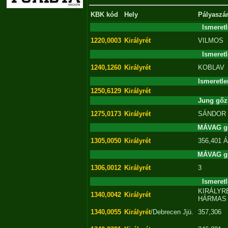
KBK kód
Hely
Pályasz
Ismeret
1220,0003
Királyrét
VILMOS
Ismeret
1240,1260
Királyrét
KOBLAV
Ismeretl
1250,6129
Királyrét
Jung gőz
1275,0173
Királyrét
SÁNDOR
MÁVAG gő
1305,0050
Királyrét
356,401 
MÁVAG gő
1306,0012
Királyrét
3
Ismeret
KIRÁLYR
1340,0042
Királyrét
HÁRMAS
1340,0055
Királyrét
/Debrecen Jjü.
357,306