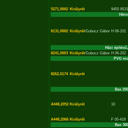
5271,0002
Királyrét
9455 8531
Háro
8131,0002
Királyrét
/Gubucz Gábor
H 06-101
Házi építésű
8241,0003
Királyrét
/Gubucz Gábor
H 06-202
PVG mot
8262,0174
Királyrét
Bax 20
A448,2052
Királyrét
10
A448,2066
Királyrét
F 05-418
Bax 30