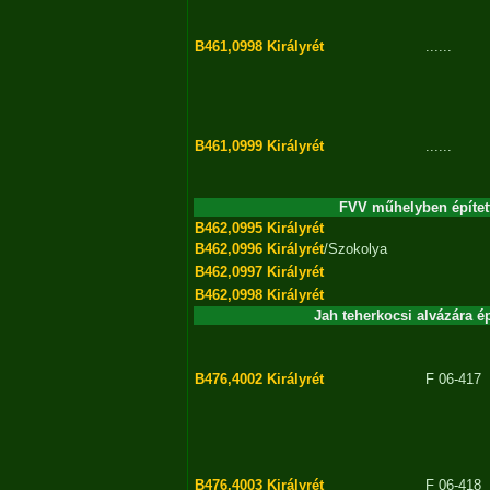
B461,0998
Királyrét
......
B461,0999
Királyrét
......
FVV műhelyben épített 
B462,0995
Királyrét
B462,0996
Királyrét
/Szokolya
B462,0997
Királyrét
B462,0998
Királyrét
Jah teherkocsi alvázára épí
B476,4002
Királyrét
F 06-417
B476,4003
Királyrét
F 06-418