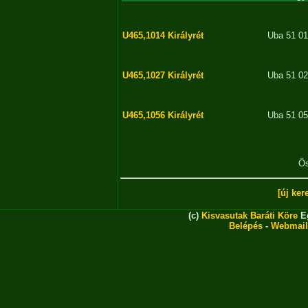
U465,1014
Királyrét
Uba 51 0
U465,1027
Királyrét
Uba 51 0
U465,1056
Királyrét
Uba 51 0
Ös
[új ker
(c)
Kisvasutak Baráti Köre
Eg
Belépés
-
Webmail