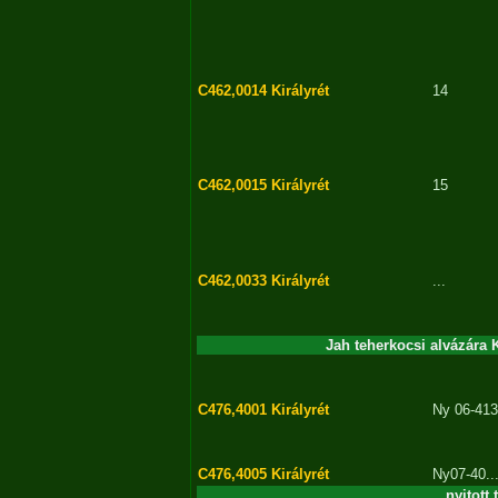
C462,0014
Királyrét
14
C462,0015
Királyrét
15
C462,0033
Királyrét
...
Jah teherkocsi alvázára K
C476,4001
Királyrét
Ny 06-413
C476,4005
Királyrét
Ny07-40..
nyitott 