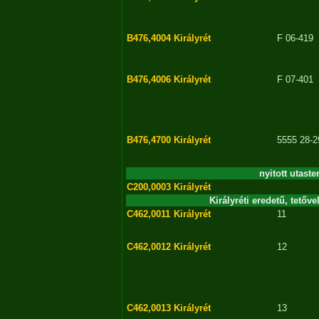
B476,4004
Királyrét
F 06-419
B476,4006
Királyrét
F 07-401
B476,4700
Királyrét
5555 28-2
nyitott utast
C200,0003
Királyrét
Királyréti eredetű, tetőve
C462,0011
Királyrét
11
C462,0012
Királyrét
12
C462,0013
Királyrét
13