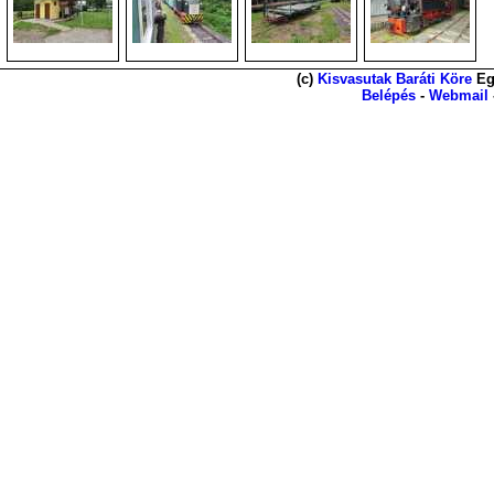
(c)
Kisvasutak Baráti Köre
Eg
Belépés
-
Webmail