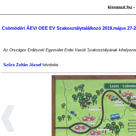
kisvasut.hu -
Csömödéri ÁEV
/
OEE EV Szakosztálytalálkozó 2019.május 27-2
Az Országos Erdészeti Egyesület Erdei Vasúti Szakosztályának kihelyezet
Szűcs Zoltán József
felvételei