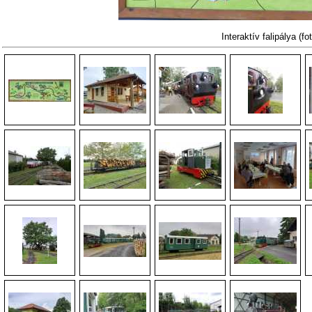
Interaktív falipálya
(fo