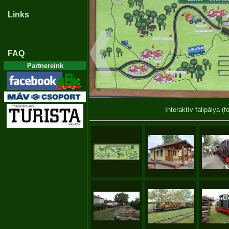
Links
FAQ
Partnereink
Interaktív falipálya
(f