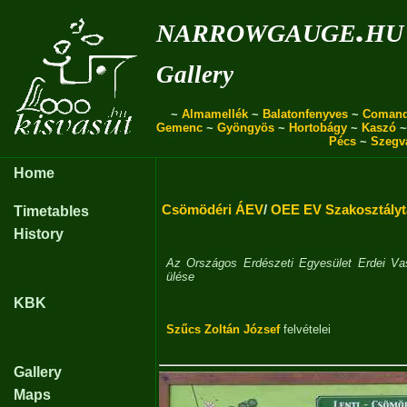
narrowgauge.hu
Gallery
~
Almamellék
~
Balatonfenyves
~
Coman
Gemenc
~
Gyöngyös
~
Hortobágy
~
Kaszó
Pécs
~
Szegv
Home
Csömödéri ÁEV
/
OEE EV Szakosztályta
Timetables
History
Az Országos Erdészeti Egyesület Erdei Vas
ülése
KBK
Szűcs Zoltán József
felvételei
Gallery
Maps