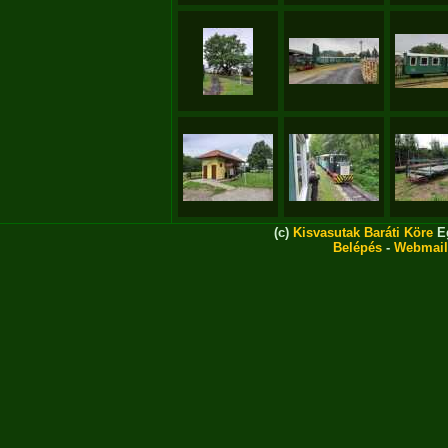
(c)
Kisvasutak Baráti Köre
Eg
Belépés
-
Webmail