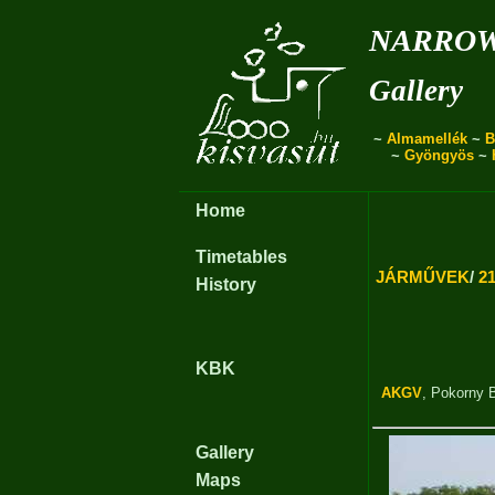
narro
Gallery
~
Almamellék
~
B
~
Gyöngyös
~
Home
Timetables
JÁRMŰVEK
/
21
History
KBK
AKGV
,
Pokorny 
Gallery
Maps