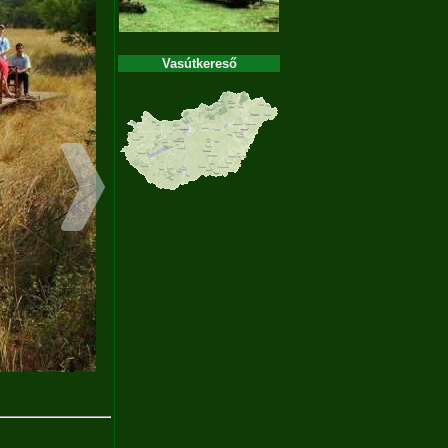
Vasútkereső