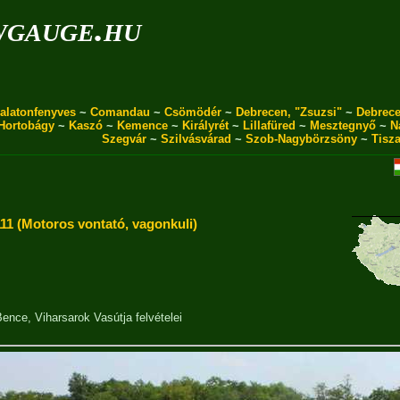
wgauge.hu
alatonfenyves
~
Comandau
~
Csömödér
~
Debrecen, "Zsuzsi"
~
Debrece
Hortobágy
~
Kaszó
~
Kemence
~
Királyrét
~
Lillafüred
~
Mesztegnyő
~
N
Szegvár
~
Szilvásvárad
~
Szob-Nagybörzsöny
~
Tisz
11 (Motoros vontató, vagonkuli)
Bence
,
Viharsarok Vasútja
felvételei