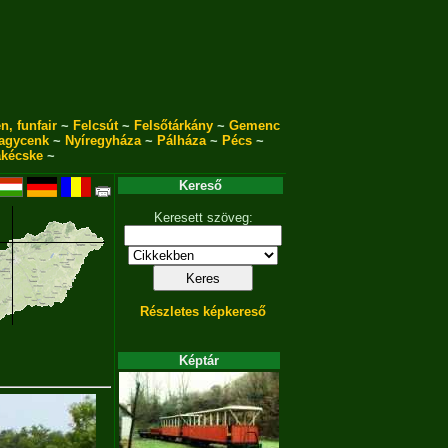
n, funfair
~
Felcsút
~
Felsőtárkány
~
Gemenc
agycenk
~
Nyíregyháza
~
Pálháza
~
Pécs
~
akécske
~
Kereső
Keresett szöveg:
Részletes képkereső
Képtár