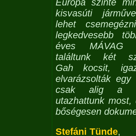
Európa szinte min
kisvasúti járműv
lehet csemegézn
legkedvesebb tö
éves MÁVAG g
találtunk két sz
Gah kocsit, igaz
elvarázsolták egy 
csak alig a v
utazhattunk most,
bőségesen dokumen
Stefáni Tünde
,