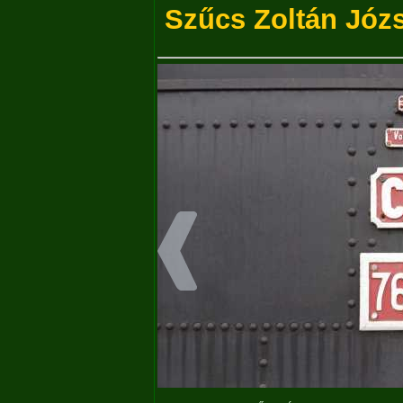
Szűcs Zoltán Józ