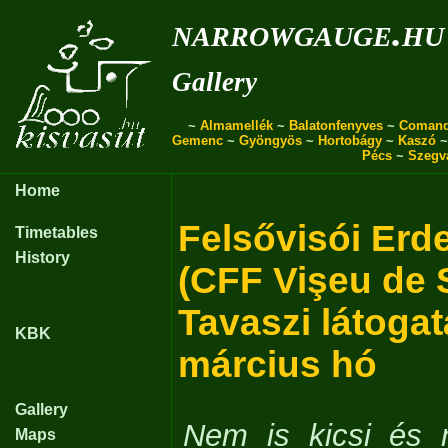
narrowgauge.hu
Gallery
~
Almamellék
~
Balatonfenyves
~
Coman
Gemenc
~
Gyöngyös
~
Hortobágy
~
Kaszó
Pécs
~
Szegv
Home
Felsővisói Erd
Timetables
History
(CFF Vişeu de 
Tavaszi látogat
KBK
március hó
Gallery
Nem is kicsi és 
Maps