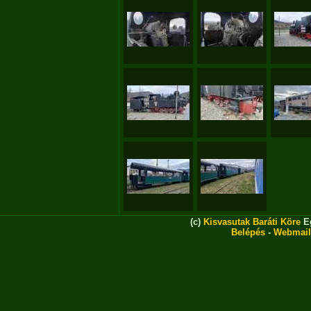
(c)
Kisvasutak Baráti Köre
Eg
Belépés
-
Webmail