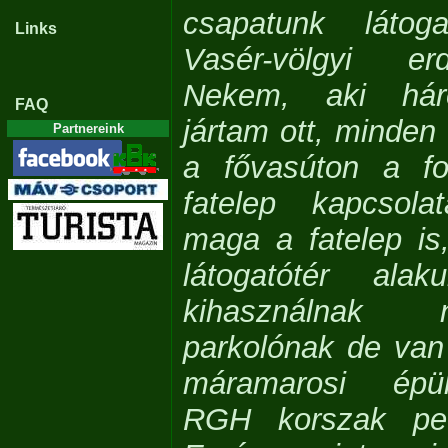
csapatunk láto
Links
Vasér-völgyi er
Nekem, aki hár
FAQ
jártam ott, minden 
Partnereink
a fővasúton a f
fatelep kapcsola
maga a fatelep is
látogatótér alak
kihasználnak
parkolónak de van
máramarosi épül
RGH korszak ped