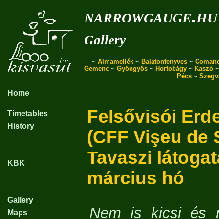
narrowgauge.hu
Gallery
~
Almamellék
~
Balatonfenyves
~
Coman
Gemenc
~
Gyöngyös
~
Hortobágy
~
Kaszó
Pécs
~
Szegv
Home
Felsővisói Erd
Timetables
History
(CFF Vişeu de 
Tavaszi látogat
KBK
március hó
Gallery
Nem is kicsi és 
Maps