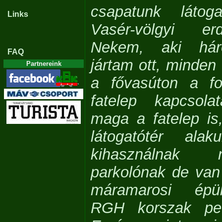
csapatunk láto
Links
Vasér-völgyi er
Nekem, aki hár
FAQ
jártam ott, minden 
Partnereink
a fővasúton a f
fatelep kapcsola
maga a fatelep is
látogatótér alak
kihasználnak
parkolónak de van
máramarosi épül
RGH korszak ped