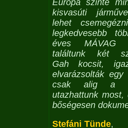
Európa szinte min
kisvasúti járműv
lehet csemegézn
legkedvesebb tö
éves MÁVAG g
találtunk két sz
Gah kocsit, igaz
elvarázsolták egy 
csak alig a v
utazhattunk most,
bőségesen dokumen
Stefáni Tünde
,