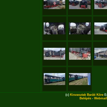
(c)
Kisvasutak Baráti Köre
Eg
Belépés
-
Webmail