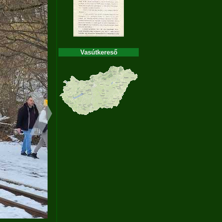
Vasútkereső