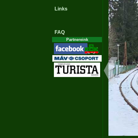
Links
FAQ
Partnereink