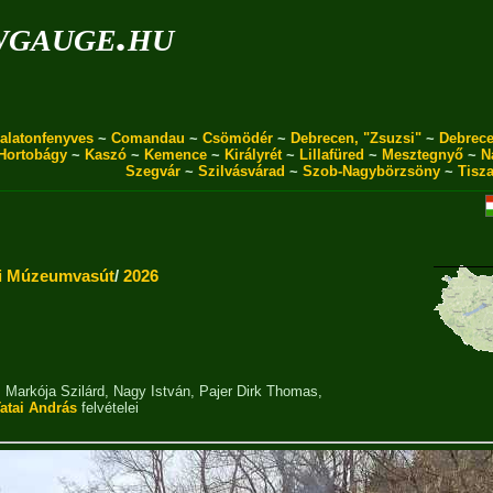
wgauge.hu
alatonfenyves
~
Comandau
~
Csömödér
~
Debrecen, "Zsuzsi"
~
Debrece
Hortobágy
~
Kaszó
~
Kemence
~
Királyrét
~
Lillafüred
~
Mesztegnyő
~
N
Szegvár
~
Szilvásvárad
~
Szob-Nagybörzsöny
~
Tisz
i Múzeumvasút
/
2026
,
Markója Szilárd
,
Nagy István
,
Pajer Dirk Thomas
,
atai András
felvételei