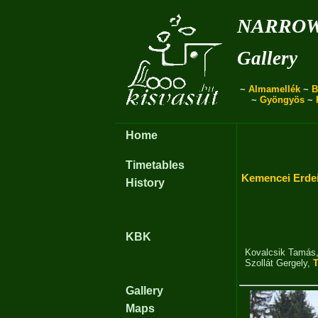
narro
Gallery
~
Almamellék
~
B
~
Gyöngyös
~
Home
Timetables
Kemencei Erde
History
KBK
Kovalcsik Tamás
Szollát Gergely
,
T
Gallery
Maps