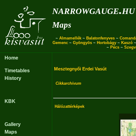
narrowgauge.hu
Maps
~
Almamellék
~
Balatonfenyves
~
Comand
Gemenc
~
Gyöngyös
~
Hortobágy
~
Kaszó
~
Pécs
~
Szegv
Home
Mesztegnyői Erdei Vasút
Timetables
History
Cikkarchívum
KBK
Hálózattérképek
Gallery
Maps