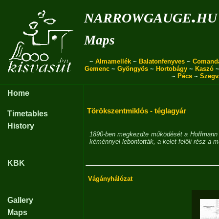
narrowgauge.hu
Maps
~
Almamellék
~
Balatonfenyves
~
Comand
Gemenc
~
Gyöngyös
~
Hortobágy
~
Kaszó
~
Pécs
~
Szegv
Home
Törökszentmiklós - téglagyár
Timetables
History
1890-ben megkezdte működését a Hoffmann re
kéménnyel lebontották, a kelet felőli rész 
KBK
Vágányhálózat
Gallery
Maps