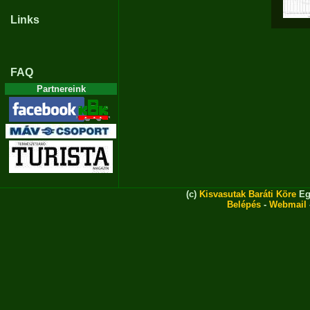
Links
FAQ
Partnereink
(c)
Kisvasutak Baráti Köre
Eg
Belépés
-
Webmail