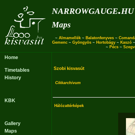
narrowgauge.hu
Maps
~
Almamellék
~
Balatonfenyves
~
Comand
Gemenc
~
Gyöngyös
~
Hortobágy
~
Kaszó
~
Pécs
~
Szegv
Home
Szobi kisvasút
Timetables
History
Cikkarchívum
KBK
Hálózattérképek
Gallery
Maps