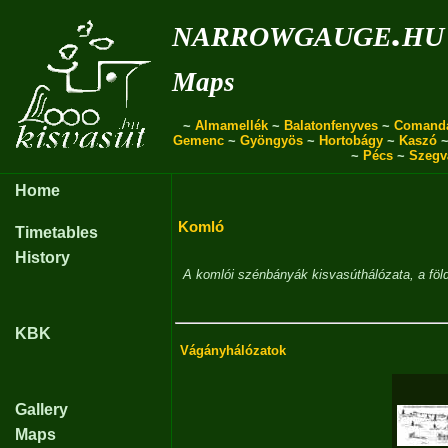
narrowgauge.hu
Maps
~
Almamellék
~
Balatonfenyves
~
Comand
Gemenc
~
Gyöngyös
~
Hortobágy
~
Kaszó
~
Pécs
~
Szegv
Home
Komló
Timetables
History
A komlói szénbányák kisvasúthálózata, a föld
KBK
Vágányhálózatok
Gallery
Maps