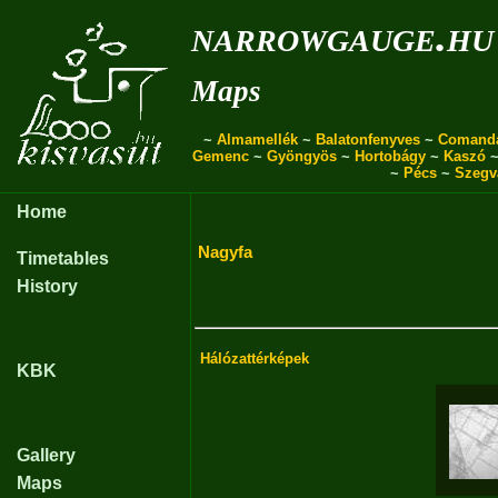
narrowgauge.hu
Maps
~
Almamellék
~
Balatonfenyves
~
Comand
Gemenc
~
Gyöngyös
~
Hortobágy
~
Kaszó
~
Pécs
~
Szegv
Home
Nagyfa
Timetables
History
Hálózattérképek
KBK
Gallery
Maps