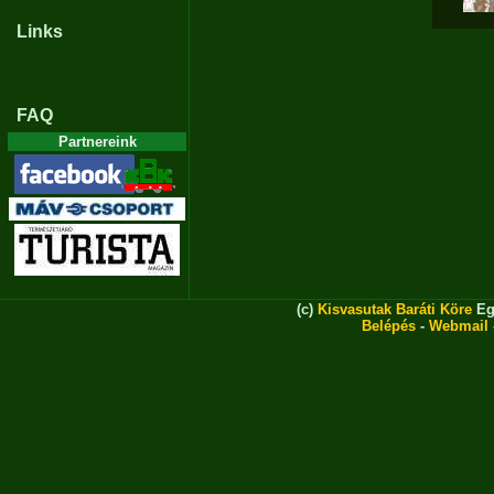
Links
FAQ
Partnereink
(c)
Kisvasutak Baráti Köre
Eg
Belépés
-
Webmail