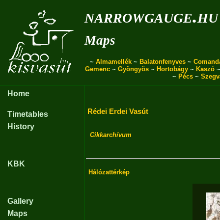
narrowgauge.hu
Maps
~
Almamellék
~
Balatonfenyves
~
Comand
Gemenc
~
Gyöngyös
~
Hortobágy
~
Kaszó
~
Pécs
~
Szegv
Home
Rédei Erdei Vasút
Timetables
History
Cikkarchívum
KBK
Hálózattérkép
Gallery
Maps