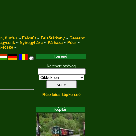
n, funfair
~
Felcsút
~
Felsőtárkány
~
Gemenc
agycenk
~
Nyíregyháza
~
Pálháza
~
Pécs
~
akécske
~
Kereső
Keresett szöveg:
Részletes képkereső
Képtár