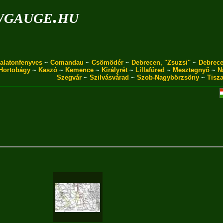
wgauge.hu
alatonfenyves
~
Comandau
~
Csömödér
~
Debrecen, "Zsuzsi"
~
Debrece
Hortobágy
~
Kaszó
~
Kemence
~
Királyrét
~
Lillafüred
~
Mesztegnyő
~
N
Szegvár
~
Szilvásvárad
~
Szob-Nagybörzsöny
~
Tisz