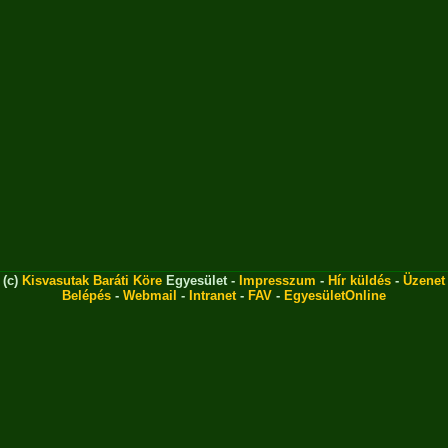
(c)
Kisvasutak Baráti Köre
Egyesület -
Impresszum
-
Hír küldés
-
Üzenet
Belépés
-
Webmail
-
Intranet
-
FAV
-
EgyesületOnline