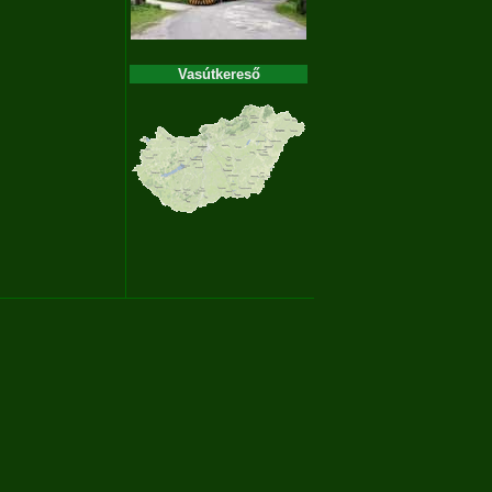
Vasútkereső