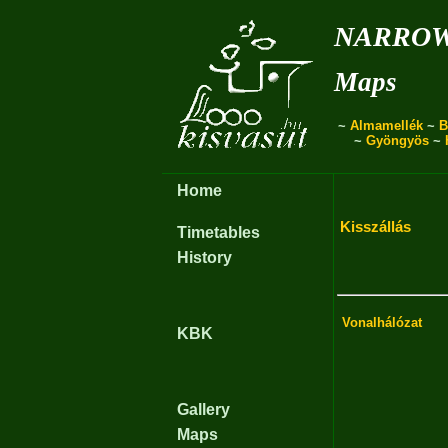
narro
Maps
~
Almamellék
~
B
~
Gyöngyös
~
Home
Kisszállás
Timetables
History
Vonalhálózat
KBK
Gallery
Maps