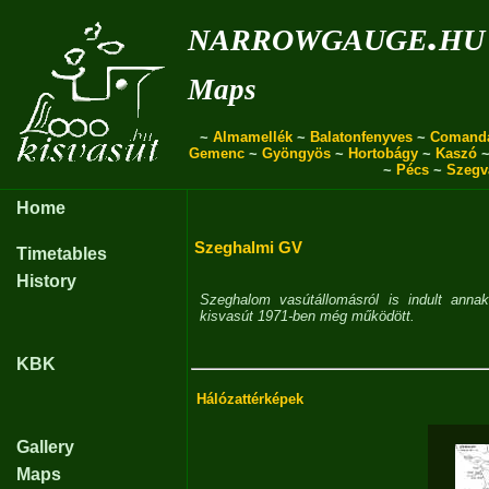
narrowgauge.hu
Maps
~
Almamellék
~
Balatonfenyves
~
Comand
Gemenc
~
Gyöngyös
~
Hortobágy
~
Kaszó
~
Pécs
~
Szegv
Home
Szeghalmi GV
Timetables
History
Szeghalom vasútállomásról is indult ann
kisvasút 1971-ben még működött.
KBK
Hálózattérképek
Gallery
Maps