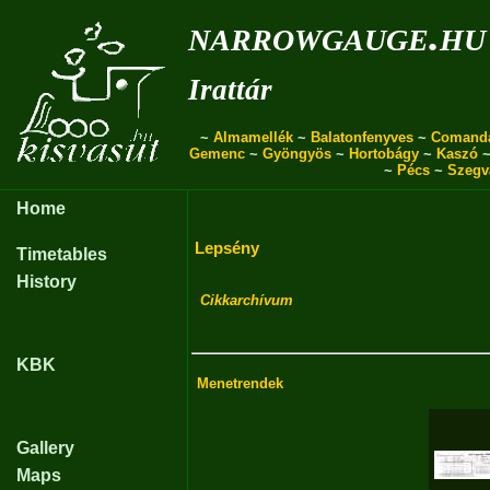
narrowgauge.hu
Irattár
~
Almamellék
~
Balatonfenyves
~
Comand
Gemenc
~
Gyöngyös
~
Hortobágy
~
Kaszó
~
Pécs
~
Szegv
Home
Lepsény
Timetables
History
Cikkarchívum
KBK
Menetrendek
Gallery
Maps