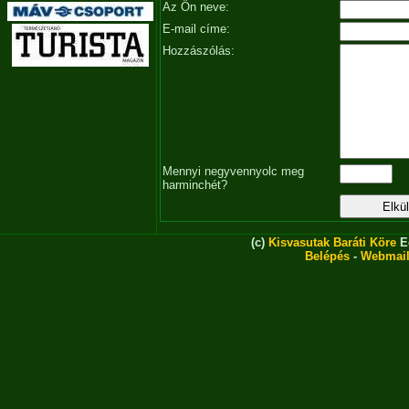
Az Ön neve:
E-mail címe:
Hozzászólás:
Mennyi negyvennyolc meg
harminchét?
(c)
Kisvasutak Baráti Köre
Eg
Belépés
-
Webmai