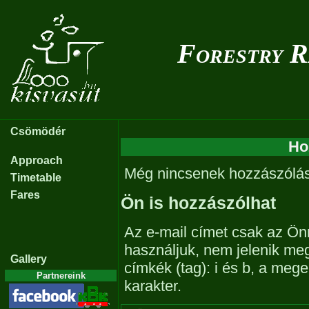
Forestry R
Csömödér
Ho
Approach
Még nincsenek hozzászólá
Timetable
Fares
Ön is hozzászólhat
Az e-mail címet csak az Önn
használjuk, nem jelenik me
Gallery
címkék (tag): i és b, a me
Partnereink
karakter.