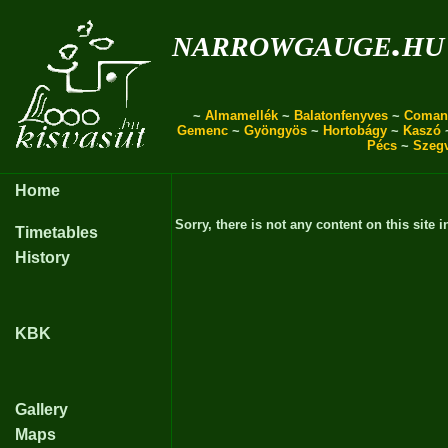
narrowgauge.hu
~
Almamellék
~
Balatonfenyves
~
Coman
Gemenc
~
Gyöngyös
~
Hortobágy
~
Kaszó
Pécs
~
Szeg
Home
Sorry, there is not any content on this site i
Timetables
History
KBK
Gallery
Maps