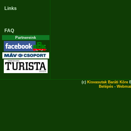
Links
FAQ
Partnereink
(c)
Kisvasutak Baráti Köre
E
Belépés
-
Webmai