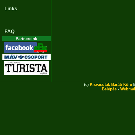
Links
FAQ
Partnereink
(c)
Kisvasutak Baráti Köre
E
Belépés
-
Webmai