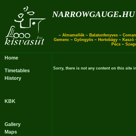
narrowgauge.hu
~
Almamellék
~
Balatonfenyves
~
Coman
Gemenc
~
Gyöngyös
~
Hortobágy
~
Kaszó
Pécs
~
Szeg
Home
Sorry, there is not any content on this site i
Timetables
History
KBK
Gallery
Maps