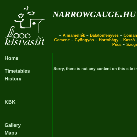
narrowgauge.hu
~
Almamellék
~
Balatonfenyves
~
Coman
Gemenc
~
Gyöngyös
~
Hortobágy
~
Kaszó
Pécs
~
Szeg
Home
Sorry, there is not any content on this site i
Timetables
History
KBK
Gallery
Maps