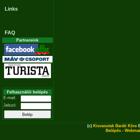
Links
FAQ
Partnereink
Felhasználói belépés
E-mail:
Jelszó:
(c)
Kisvasutak Baráti Köre
E
Belépés
-
Webmai